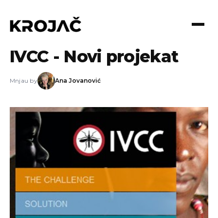
24.06.2013
IVCC - Novi projekat
Mnjau by
Ana Jovanović