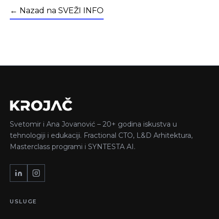
← Nazad na SVEŽI INFO
Svetomir i Ana Jovanović – 20+ godina iskustva u
tehnologiji i edukaciji. Fractional CTO, L&D Arhitektura,
Masterclass programi i SYNTESTA AI.
USLUGE