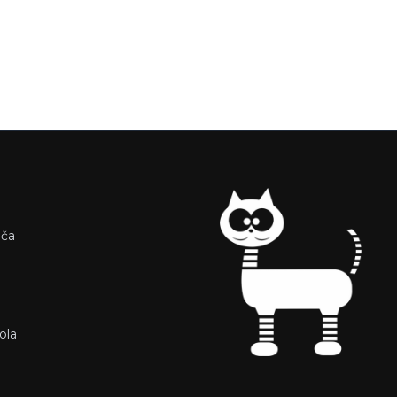
iča
ola