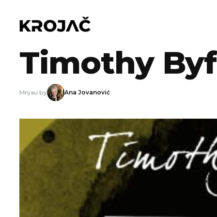
23.03.2011
Timothy Byf
Mnjau by
Ana Jovanović