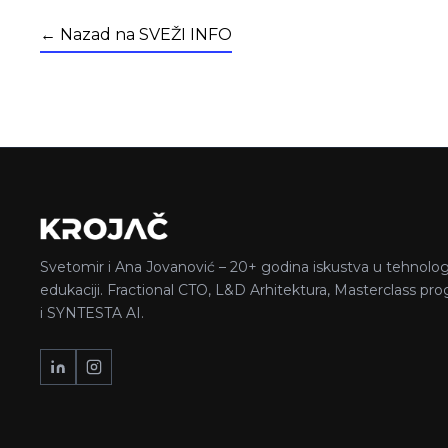
← Nazad na SVEŽI INFO
Svetomir i Ana Jovanović – 20+ godina iskustva u tehnologij
edukaciji. Fractional CTO, L&D Arhitektura, Masterclass pr
i SYNTESTA AI.