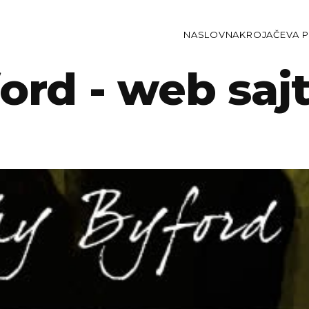
NASLOVNA
KROJAČEVA P
ord - web saj