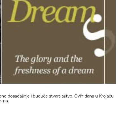
eno dosadašnje i buduće stvaralaštvo. Ovih dana u Krojaču
jama.