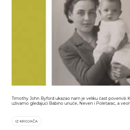
Timothy John Byford ukazao nam je veliku čast poverivši K
uživamo gledajući Babino unuče, Neven i Poletarac, a veo
IZ KROJAČA