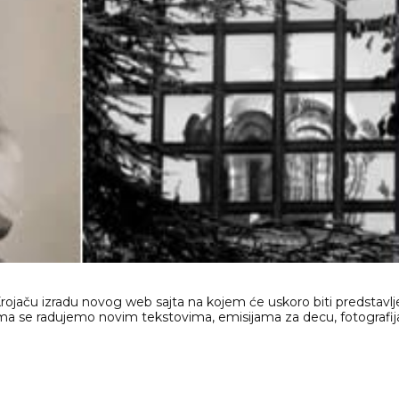
rojaču izradu novog web sajta na kojem će uskoro biti predstavlj
ma se radujemo novim tekstovima, emisijama za decu, fotografi