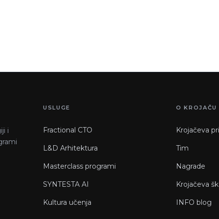
USLUGE
O KROJAČU
Fractional CTO
Krojačeva pr
i i
ogrami
L&D Arhitektura
Tim
Masterclass programi
Nagrade
SYNTESTA AI
Krojačeva šk
Kultura učenja
INFO blog