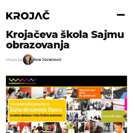
16.10.2012
Krojačeva škola Sajmu
obrazovanja
Mnjau by
Ana Jovanović