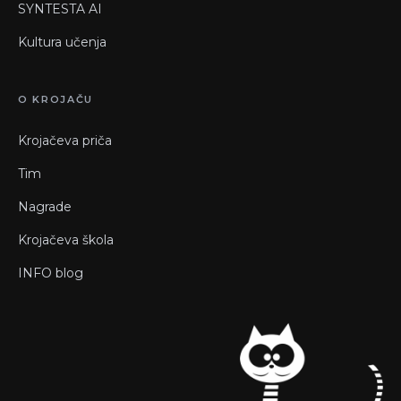
SYNTESTA AI
Kultura učenja
O KROJAČU
Krojačeva priča
Tim
Nagrade
Krojačeva škola
INFO blog