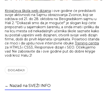
Krojačeva škola web dizajna
i ove godine će predstaviti
svoje aktivnosti na Sajmu obrazovanja Zvonce, koji se
održava od 21. do 28. oktobra na Beogradskom sajmu u
Hali 2. "Dokazali smo da je moguće!" je slogan koji ćete
prepoznati u sajamskom šarenilu, a onda imati i priliku da
na licu mesta od nekadašnjih učenika škole saznate kako
su postali uspešni web dizajneri, otvorili svoje web dizajn
firme, došli do prvih klijenata i projekata. Posetioci štanda
će moći i da upišu nove intenzivne obuke
Trening centra
za HTML5 i CSS3, Responsive dizajn i SEO. Očekujemo
vas! Ne zaboravite da i ove godine put do dobre knjige
vodi kroz Halu 2!
DOGAĐAJI
← Nazad na SVEŽI INFO