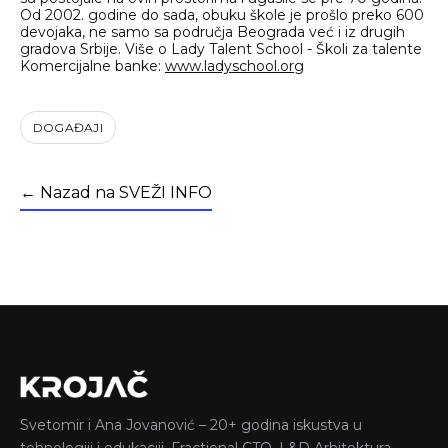
Od 2002. godine do sada, obuku škole je prošlo preko 600
devojaka, ne samo sa područja Beograda već i iz drugih
gradova Srbije. Više o Lady Talent School - Školi za talente
Komercijalne banke:
www.ladyschool.org
DOGAĐAJI
← Nazad na SVEŽI INFO
Svetomir i Ana Jovanović – 20+ godina iskustva u
tehnologiji i edukaciji. Fractional CTO, L&D Arhitektura,