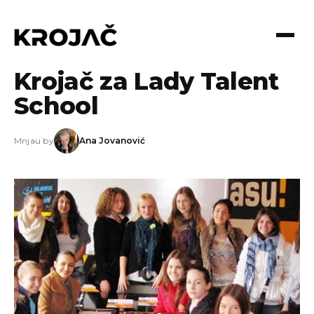
13.02.2013
Krojač za Lady Talent
School
Mnjau by
Ana Jovanović