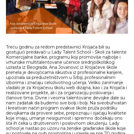
Treću godinu za redom predstavnici Krojača bili su
gostujući predavači u Lady Talent School - Školi za talente
Komercijalne banke, programu koji promoviše najbolje i
vrhunske multitalentovane učenice srednjoškolskog
uzrasta iz Beograda. Ana Jovanović iz Krojačeve škole
prenela je devojčicama iskustva iz profesionalne karijere,
upoznala sa preduzetništvom u Srbiji, profesionalnim
izborima i značaju celoživotnog učenja. Veliko zanimanje
vladalo je za Krojačevu školu web dizajna, kao i za Krojača i
realizovane projekte, ali i za organizaciju poslovanja i
članove tima. Divne i veoma talentovane devojke dale su
nam zadatak da budemo sve bolji i bolji. Na sveobuhvatan
i kreativan način program ovakve škole pruža podršku
devojkama da provere sebe, prepoznaju i ojačaju kvalitete
koje imaju, umanje nesigurnost i spremno dočekaju ono
šta ih čeka u društvenom i poslovnom okruženju. Lady
school je nastao po uzoru na ženske građanske škole koje
su postojale na ovih prostorima i ugasile se pre 70 godina.