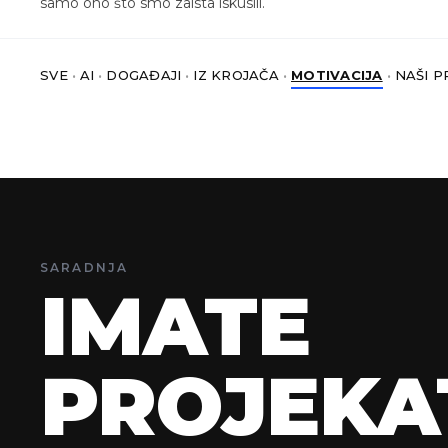
samo ono što smo zaista iskusili.
•
•
•
•
•
SVE
AI
DOGAĐAJI
IZ KROJAČA
MOTIVACIJA
NAŠI P
SARADNJA
IMATE
PROJEKA