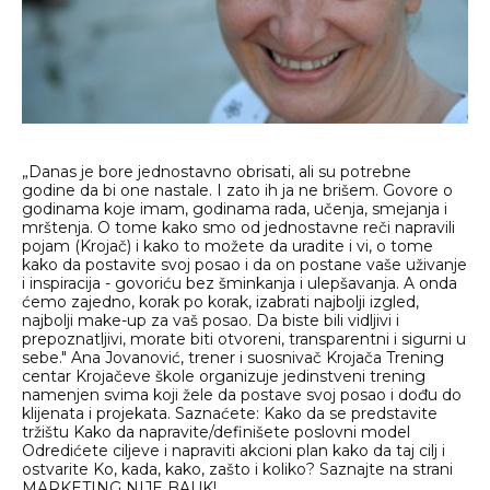
„Danas je bore jednostavno obrisati, ali su potrebne
godine da bi one nastale. I zato ih ja ne brišem. Govore o
godinama koje imam, godinama rada, učenja, smejanja i
mrštenja. O tome kako smo od jednostavne reči napravili
pojam (Krojač) i kako to možete da uradite i vi, o tome
kako da postavite svoj posao i da on postane vaše uživanje
i inspiracija - govoriću bez šminkanja i ulepšavanja. A onda
ćemo zajedno, korak po korak, izabrati najbolji izgled,
najbolji make-up za vaš posao. Da biste bili vidljivi i
prepoznatljivi, morate biti otvoreni, transparentni i sigurni u
sebe." Ana Jovanović, trener i suosnivač Krojača Trening
centar Krojačeve škole organizuje jedinstveni trening
namenjen svima koji žele da postave svoj posao i dođu do
klijenata i projekata. Saznaćete: Kako da se predstavite
tržištu Kako da napravite/definišete poslovni model
Odredićete ciljeve i napraviti akcioni plan kako da taj cilj i
ostvarite Ko, kada, kako, zašto i koliko? Saznajte na strani
MARKETING NIJE BAUK!