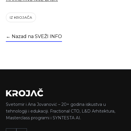
IZ KROJAČA
← Nazad na SVEŽI INFO
Svetomir i Ana Jovanović – 20+ godina iskustva u
tehnologiji i edukaciji. Fractional CTO, L&D Arhitektura,
Masterclass programi i SYNTESTA AI.