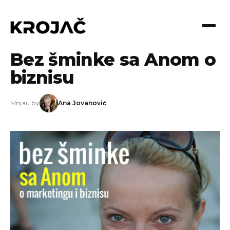
25.03.2014
Bez šminke sa Anom o
biznisu
Mnjau by
Ana Jovanović