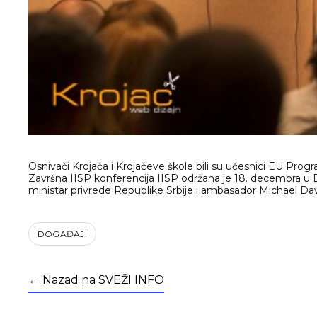
Osnivači Krojača i Krojačeve škole bili su učesnici EU Pro
Završna IISP konferencija IISP održana je 18. decembra u Be
ministar privrede Republike Srbije i ambasador Michael Daven
DOGAĐAJI
← Nazad na SVEŽI INFO