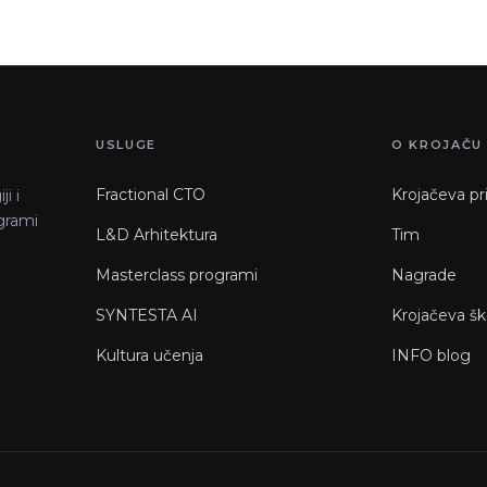
USLUGE
O KROJAČU
Fractional CTO
Krojačeva pr
i i
ogrami
L&D Arhitektura
Tim
Masterclass programi
Nagrade
SYNTESTA AI
Krojačeva šk
Kultura učenja
INFO blog