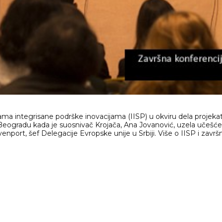
grama integrisane podrške inovacijama (IISP) u okviru dela proje
ogradu kada je suosnivač Krojača, Ana Jovanović, uzela učešće u 
port, šef Delegacije Evropske unije u Srbiji. Više o IISP i završn