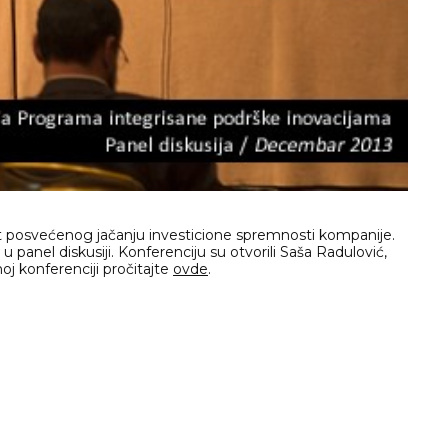
kat posvećenog jačanju investicione spremnosti kompanije.
panel diskusiji. Konferenciju su otvorili Saša Radulović,
oj konferenciji pročitajte
ovde
.