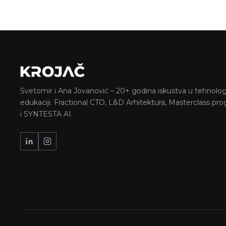
Svetomir i Ana Jovanović – 20+ godina iskustva u tehnologij
edukaciji. Fractional CTO, L&D Arhitektura, Masterclass pr
i SYNTESTA AI.