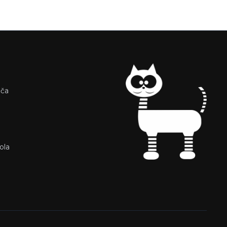
iča
ola