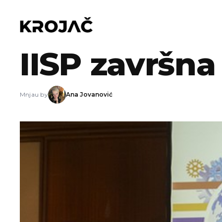
25.12.2013
IISP završna
Mnjau by
Ana Jovanović