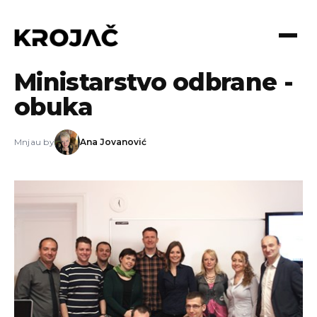
04.06.2014
Ministarstvo odbrane -
obuka
Mnjau by
Ana Jovanović