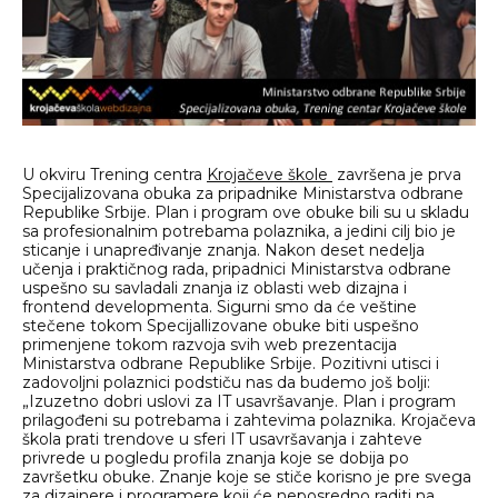
U okviru Trening centra
Krojačeve škole
završena je prva
Specijalizovana obuka za pripadnike Ministarstva odbrane
Republike Srbije. Plan i program ove obuke bili su u skladu
sa profesionalnim potrebama polaznika, a jedini cilj bio je
sticanje i unapređivanje znanja. Nakon deset nedelja
učenja i praktičnog rada, pripadnici Ministarstva odbrane
uspešno su savladali znanja iz oblasti web dizajna i
frontend developmenta. Sigurni smo da će veštine
stečene tokom Specijallizovane obuke biti uspešno
primenjene tokom razvoja svih web prezentacija
Ministarstva odbrane Republike Srbije. Pozitivni utisci i
zadovoljni polaznici podstiču nas da budemo još bolji:
„Izuzetno dobri uslovi za IT usavršavanje. Plan i program
prilagođeni su potrebama i zahtevima polaznika. Krojačeva
škola prati trendove u sferi IT usavršavanja i zahteve
privrede u pogledu profila znanja koje se dobija po
završetku obuke. Znanje koje se stiče korisno je pre svega
za dizajnere i programere koji će neposredno raditi na