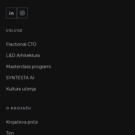
USLUGE
Fractional CTO
L&D Arhitektura
Masterclass programi
SYNTESTA AI
Kultura učenja
O KROJAČU
Krojačeva priča
Tim