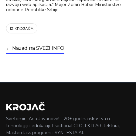
razvoju web aplikacija.“ Major Zoran Bobar Ministarstvo
odbrane Republike Srbije
IZ KROJAČA
← Nazad na SVEŽI INFO
Svetomir i Ana Jovanović – 20+ godina iskustva u
tehnologiji i edukaciji. Fractional CTO, L&D Arhitektura,
Masterclass programi i SYNTESTA AI.