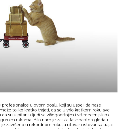
e profesionalce u ovom poslu, koji su uspeli da naše
že toliko kratko trajati, da se u vrlo kratkom roku sve
 da su u pitanju ljudi sa višegodišnjim i višedecenijskim
sigurnim rukama. Bilo nam je zaista fascinantno gledati
 završeno u rekordnom roku, a utovar i istovar su trajali