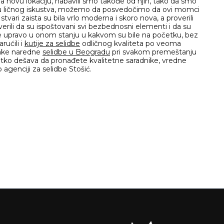
a novu lokaciju, nabavili smo takođe od njih, tako da smo
vu ličnog iskustva, možemo da posvedočimo da ovi momci
vari zaista su bila vrlo moderna i skoro nova, a proverili
verili da su ispoštovani svi bezbednosni elementi i da su
ošle upravo u onom stanju u kakvom su bile na početku, bez
ućili i
kutije za selidbe
odličnog kvaliteta po veoma
svake naredne
selidbe u Beogradu
pri svakom premeštanju
retko dešava da pronađete kvalitetne saradnike, vredne
genciji za selidbe Stošić.