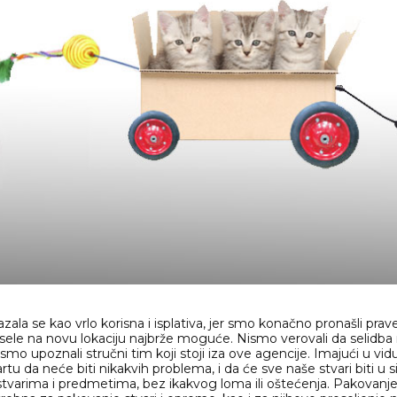
zala se kao vrlo korisna i isplativa, jer smo konačno pronašli prav
e na novu lokaciju najbrže moguće. Nismo verovali da selidba mo
smo upoznali stručni tim koji stoji iza ove agencije. Imajući u vidu
u da neće biti nikakvih problema, i da će sve naše stvari biti u 
arima i predmetima, bez ikakvog loma ili oštećenja. Pakovanje je