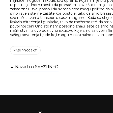
najkraće moguće. Takođe, svu opremu koja nam je bila potre
uspeli na jednom mestu da pronađemo sve što nam je bil
zaista znaju svoj posao i da svima vama mogu prilično da pom
smo i sve sisteme zaštite koji postoje, tako da smo bili sas
sve naše stvari u transportu sasvim sigurne. Kada su stigle
ikakvih oštećenja i gubitaka, tako da možemo reći da smo 
povoljnoj ceni Ono što nam posebno znači jeste da smo našl
naših stvari, a ovo pozitivno iskustvo koje smo sa ovom fi
vašeg poverenja i ljude koji mogu maksimalno da vam pomo
NAŠI PROJEKTI
← Nazad na SVEŽI INFO