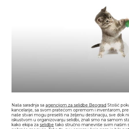
Naša saradnja sa
agencijom za selidbe Beograd
Stošić poka
kancelarije, sa svom pratećom opremom i inventarom, presel
naše stvari mogu preseliti na željenu destinaciju, sve dok ni
iskustvom u organizovanju selidbi, znali smo na samom start
kako ekipa za
selidbe
tako stručno manevriše svim našim stv