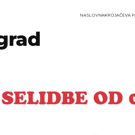
NASLOVNA
KROJAČEVA P
grad