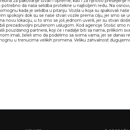
bna za pakovanje stvari i opreme, kao i za njihovo preseljenje n
o potrebno da naša selidba protekne u najboljem redu. Na osno
ognu kada je selidba u pitanju. Vozila u koja su spakovali naše st
vim spokojni dok su se naše stvari vozile prema cilju, jer smo se u
 na novu lokaciju, u to smo se još jednom uverili, jer su stvari d
bili prezadovoljni pruženom uslugom. Kod agencije Stošić smo nar
i pouzdanog partnera, koji će i nadalje biti sa nama, prilikom 
rmom imali, želeli smo da podelimo sa svima vama, jer se danas 
gnu u trenucima velikih promena. Veliku zahvalnost dugujemo a