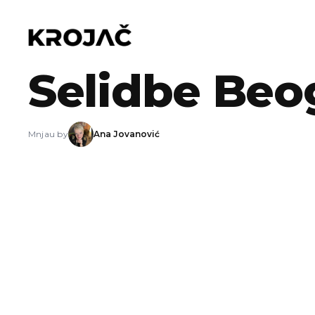
17.01.2014
Selidbe Beo
Mnjau by
Ana Jovanović