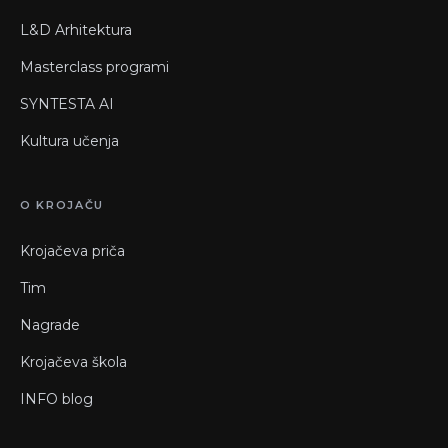
L&D Arhitektura
Masterclass programi
SYNTESTA AI
Kultura učenja
O KROJAČU
Krojačeva priča
Tim
Nagrade
Krojačeva škola
INFO blog