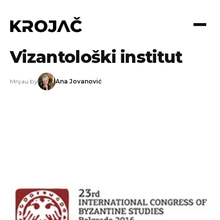
03.02.2014
Vizantološki institut
Mnjau by
Ana Jovanović