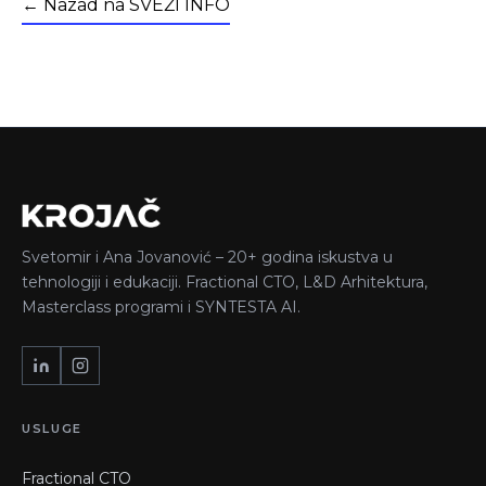
← Nazad na SVEŽI INFO
Svetomir i Ana Jovanović – 20+ godina iskustva u
tehnologiji i edukaciji. Fractional CTO, L&D Arhitektura,
Masterclass programi i SYNTESTA AI.
USLUGE
Fractional CTO