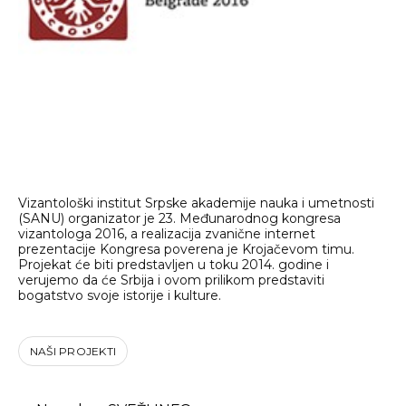
Vizantološki institut Srpske akademije nauka i umetnosti
(SANU) organizator je 23. Međunarodnog kongresa
vizantologa 2016, a realizacija zvanične internet
prezentacije Kongresa poverena je Krojačevom timu.
Projekat će biti predstavljen u toku 2014. godine i
verujemo da će Srbija i ovom prilikom predstaviti
bogatstvo svoje istorije i kulture.
NAŠI PROJEKTI