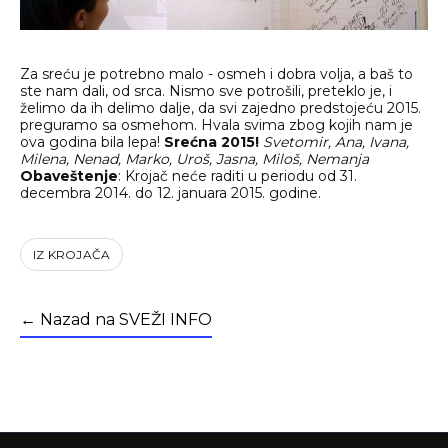
Za sreću je potrebno malo - osmeh i dobra volja, a baš to
ste nam dali, od srca. Nismo sve potrošili, preteklo je, i
želimo da ih delimo dalje, da svi zajedno predstojeću 2015.
preguramo sa osmehom. Hvala svima zbog kojih nam je
ova godina bila lepa!
Srećna 2015!
Svetomir, Ana, Ivana,
Milena, Nenad, Marko, Uroš, Jasna, Miloš, Nemanja
Obaveštenje
: Krojač neće raditi u periodu od 31.
decembra 2014. do 12. januara 2015. godine.
IZ KROJAČA
← Nazad na SVEŽI INFO