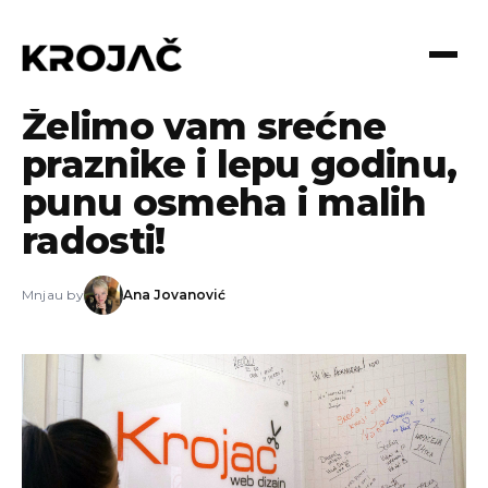
30.12.2014
Želimo vam srećne
praznike i lepu godinu,
punu osmeha i malih
radosti!
Mnjau by
Ana Jovanović