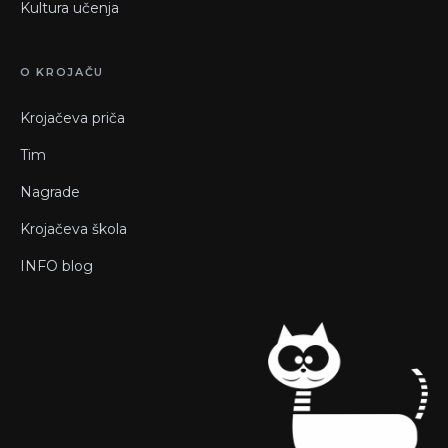
Kultura učenja
O KROJAČU
Krojačeva priča
Tim
Nagrade
Krojačeva škola
INFO blog